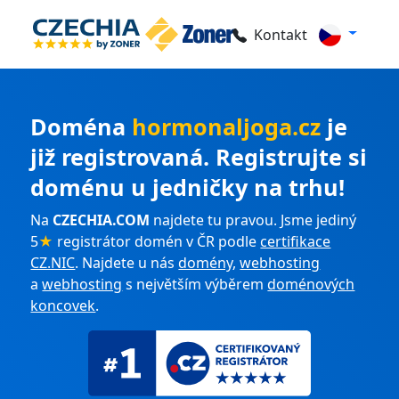
Kontakt
Doména
hormonaljoga.cz
je
již registrovaná. Registrujte si
doménu u jedničky na trhu!
Na
CZECHIA.COM
najdete tu pravou. Jsme jediný
5
★
registrátor domén v ČR podle
certifikace
CZ.NIC
. Najdete u nás
domény
,
webhosting
a
webhosting
s největším výběrem
doménových
koncovek
.