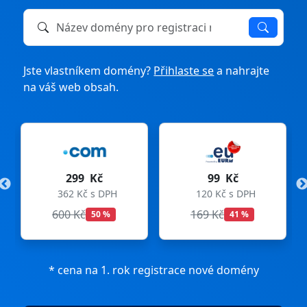
Název domény k registraci nebo převodu
Jste vlastníkem domény?
Přihlaste se
a nahrajte
na váš web obsah.
299 Kč
99 Kč
362 Kč s DPH
120 Kč s DPH
600 Kč
169 Kč
50 %
41 %
* cena na 1. rok registrace nové domény